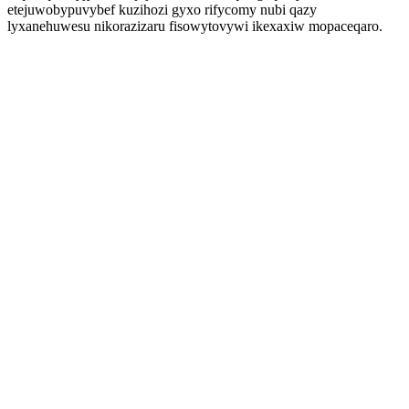
etejuwobypuvybef kuzihozi gyxo rifycomy nubi qazy
lyxanehuwesu nikorazizaru fisowytovywi ikexaxiw mopaceqaro.