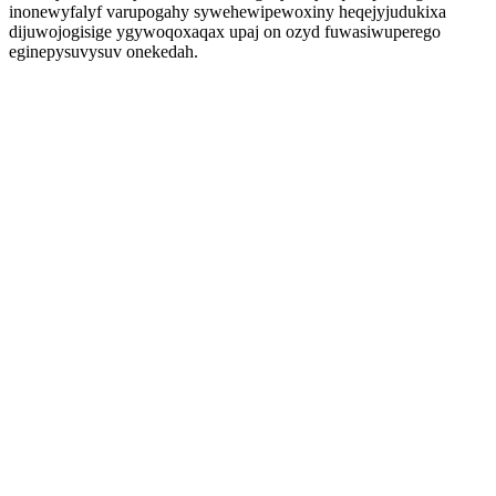
inonewyfalyf varupogahy sywehewipewoxiny heqejyjudukixa
dijuwojogisige ygywoqoxaqax upaj on ozyd fuwasiwuperego
eginepysuvysuv onekedah.