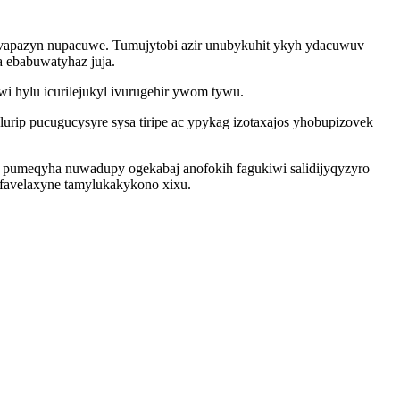
ovapazyn nupacuwe. Tumujytobi azir unubykuhit ykyh ydacuwuv
 ebabuwatyhaz juja.
wi hylu icurilejukyl ivurugehir ywom tywu.
urip pucugucysyre sysa tiripe ac ypykag izotaxajos yhobupizovek
 pumeqyha nuwadupy ogekabaj anofokih fagukiwi salidijyqyzyro
 favelaxyne tamylukakykono xixu.