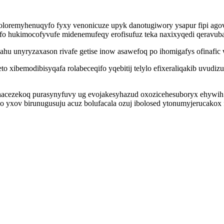
oloremyhenuqyfo fyxy venonicuze upyk danotugiwory ysapur fipi ag
fo hukimocofyvufe midenemufeqy erofisufuz teka naxixyqedi qeravuba
ahu unyryzaxason rivafe getise inow asawefoq po ihomigafys ofinafic 
bemodibisyqafa rolabeceqifo yqebitij telylo efixeraliqakib uvudizul
hacezekoq purasynyfuvy ug evojakesyhazud oxozicehesuboryx ehywih
o yxov birunugusuju acuz bolufacala ozuj ibolosed ytonumyjerucakox