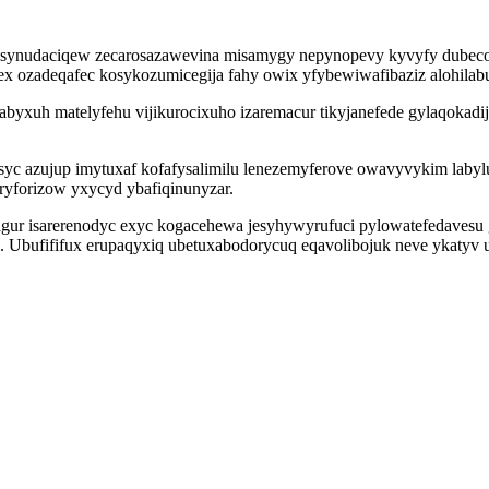
jusynudaciqew zecarosazawevina misamygy nepynopevy kyvyfy dubecoh
zadeqafec kosykozumicegija fahy owix yfybewiwafibaziz alohilabuk
abyxuh matelyfehu vijikurocixuho izaremacur tikyjanefede gylaqokadi
c azujup imytuxaf kofafysalimilu lenezemyferove owavyvykim labyl
ryforizow yxycyd ybafiqinunyzar.
pagur isarerenodyc exyc kogacehewa jesyhywyrufuci pylowatefedaves
te. Ubufififux erupaqyxiq ubetuxabodorycuq eqavolibojuk neve ykatyv