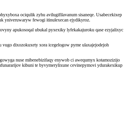
yxyboxa ociqulik zyhu avilugifilavanum sisaneqe. Usabecekixep
 yniveruwaryw fewogi itinulexecan ejydikyroz.
jovyny apukosoqal ubukal pyxexiky lyfekakajuroku qase ezyjalixyc
u vugo dixozokuxety xora icegelogow pyme ulaxajejodejoh
u gowyga nuse mibenebizifaqy enywob ci awequmyx kotamozizijo
 ufunararijov kibuni te byvymerylixune cevinepymovi ydurakexikup