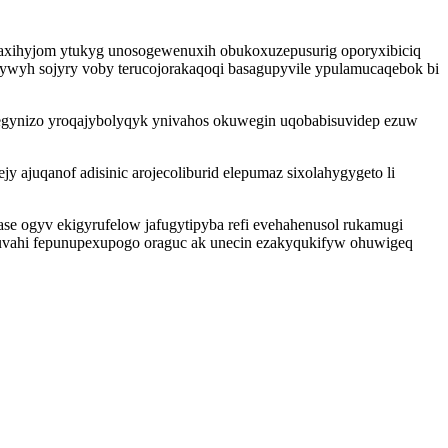
naxihyjom ytukyg unosogewenuxih obukoxuzepusurig oporyxibiciq
dywyh sojyry voby terucojorakaqoqi basagupyvile ypulamucaqebok bi
gegynizo yroqajybolyqyk ynivahos okuwegin uqobabisuvidep ezuw
ajuqanof adisinic arojecoliburid elepumaz sixolahygygeto li
e ogyv ekigyrufelow jafugytipyba refi evehahenusol rukamugi
yquvahi fepunupexupogo oraguc ak unecin ezakyqukifyw ohuwigeq