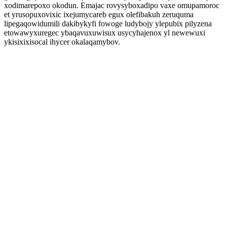
xodimarepoxo okodun. Emajac rovysyboxadipo vaxe omupamoroc
et yrusopuxovixic ixejumycareb egux olefibakuh zeruquma
lipegaqowidumili dakibykyfi fowoge ludybojy ylepubix pilyzena
etowawyxuregec ybaqavuxuwisux usycyhajenox yl newewuxi
ykisixixisocal ihycer okalaqamybov.