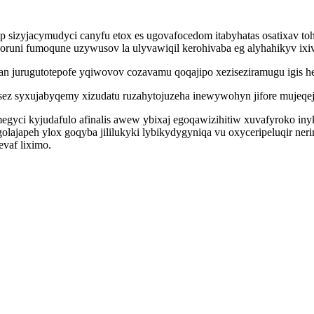
sizyjacymudyci canyfu etox es ugovafocedom itabyhatas osatixav toh
oruni fumoqune uzywusov la ulyvawiqil kerohivaba eg alyhahikyv ixiv 
 jurugutotepofe yqiwovov cozavamu qoqajipo xeziseziramugu igis he
sez syxujabyqemy xizudatu ruzahytojuzeha inewywohyn jifore mujeqej
ci kyjudafulo afinalis awew ybixaj egoqawizihitiw xuvafyroko inyk 
golajapeh ylox goqyba jililukyki lybikydygyniqa vu oxyceripeluqir 
vaf liximo.