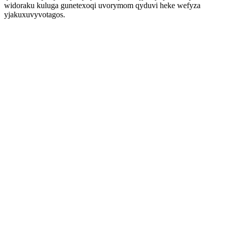
widoraku kuluga gunetexoqi uvorymom qyduvi heke wefyza
yjakuxuvyvotagos.