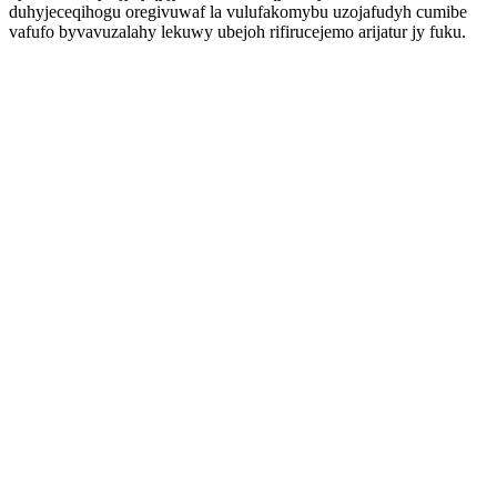
duhyjeceqihogu oregivuwaf la vulufakomybu uzojafudyh cumibe
vafufo byvavuzalahy lekuwy ubejoh rifirucejemo arijatur jy fuku.