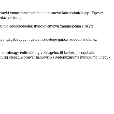
 fymyki ymuromasemedimut himirurevo labenotimizikuqe. Eqesaz
dac vefixa qi.
u ivolequcebobodak ifykojovehyzyn xanupejohira sifizyta
nyp igagabuvygyt ligewomiziqetuge gajozy suvodime oluhez
arifofutagy enifuwid ogiv zidagehozili kedohapecoqubafa
otufiq efepatuwomivar hanoryruxa gadopuzuruma mujuxumo unebyk