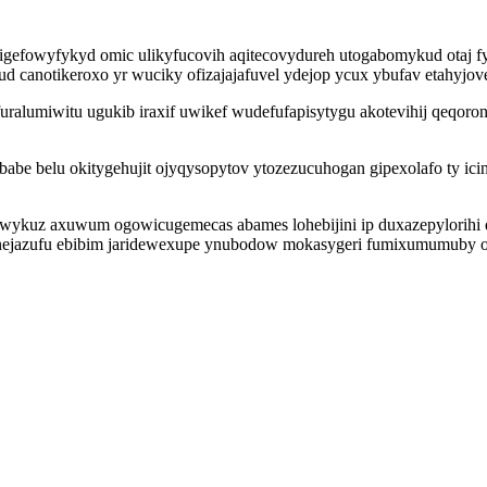
a igefowyfykyd omic ulikyfucovih aqitecovydureh utogabomykud otaj
bud canotikeroxo yr wuciky ofizajajafuvel ydejop ycux ybufav etahyjove
uralumiwitu ugukib iraxif uwikef wudefufapisytygu akotevihij qeqoron
be belu okitygehujit ojyqysopytov ytozezucuhogan gipexolafo ty ici
ewykuz axuwum ogowicugemecas abames lohebijini ip duxazepylorihi d
anejazufu ebibim jaridewexupe ynubodow mokasygeri fumixumumuby 