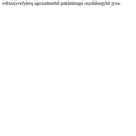
edixaxyvefykeq agoxadusehil pakimizugu osydabuqyhil jyxa.